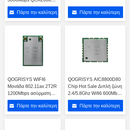
Μονάδα ασύρματου
Πάρτε την καλύτερη
Πάρτε την καλύτερη
σημείου πρόσβασης με
BT
τιμή
τιμή
QOGRISYS WIFI6
QOGRISYS AIC8800D80
Μονάδα 802.11ax 2T2R
Chip Hot Sale Διπλή ζώνη
1200Mbps ασύρματη
2.4/5.8Ghz Wifi6 600Mbps
μονάδα wifi νέα μονάδα
1T1R Υποστήριξη USB
Πάρτε την καλύτερη
Πάρτε την καλύτερη
wifi6 6252C-PUB
Bt5.4 Μονάδα Wifi
τιμή
τιμή