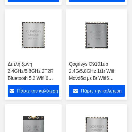
τιμή
τιμή
Διπλή ζώνη
Qogrisys O9101ub
2.4GHz/5.8GHz 2T2R
2.4G/5.8GHz 1t1r Wifi
Bluetooth 5.2 Wifi 6
Μονάδα με Bt Wifi6
Μονάδα 1200mbps WiFi
Διασύνδεση Usb2.0 Δύο
Πάρτε την καλύτερη
Πάρτε την καλύτερη
Μονάδα SDIO3.0
ζώνη Μονάδα Wifi
διεπαφή
τιμή
τιμή