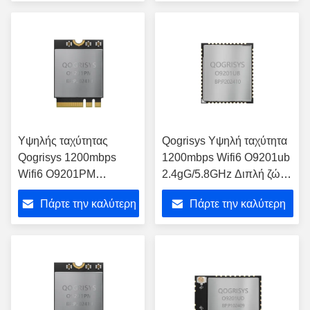
διεπαφή
τιμή
τιμή
Υψηλής ταχύτητας
Qogrisys Υψηλή ταχύτητα
Qogrisys 1200mbps
1200mbps Wifi6 O9201ub
Wifi6 O9201PM
2.4gG/5.8GHz Διπλή ζώνη
2.4gG/5.8GHz Διπλή
2t2r Wifi μονάδα
Πάρτε την καλύτερη
Πάρτε την καλύτερη
ζώνη 2t2r Wifi μονάδα
τιμή
τιμή