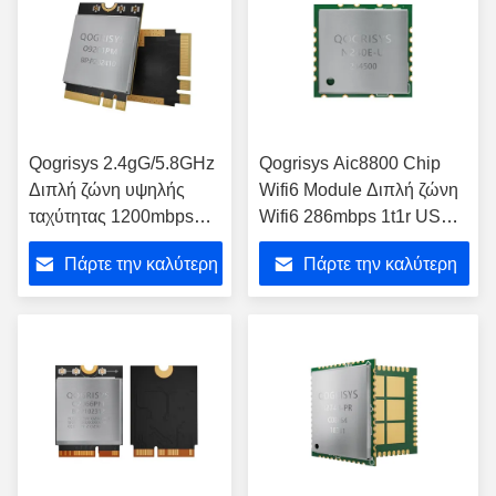
Qogrisys 2.4gG/5.8GHz
Qogrisys Aic8800 Chip
Διπλή ζώνη υψηλής
Wifi6 Module Διπλή ζώνη
ταχύτητας 1200mbps
Wifi6 286mbps 1t1r USB
Wifi6 O9201PM 2t2r Wifi
με Bt5.4 Wifi Module
Πάρτε την καλύτερη
Πάρτε την καλύτερη
Μοντέλο
τιμή
τιμή