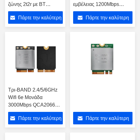
ζώνης 2t2r με BT
εμβέλειας 1200Mbps
1200mbps Μονάδα Wifi
διπλή ζώνη 2.4/5.8GHz
Πάρτε την καλύτερη
Πάρτε την καλύτερη
O9201PM
O9201UD υψηλής
ταχύτητας με BT
τιμή
τιμή
Τρι-BAND 2.4/5/6GHz
Wifi 6e Μονάδα
3000Mbps QCA2066
Μονάδα ασύρματου
Πάρτε την καλύτερη
Πάρτε την καλύτερη
σημείου πρόσβασης με
BT
τιμή
τιμή