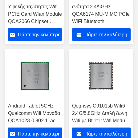
Υψηλής ταχύτητας Wifi
ενότητα 2.4/5GHz
PCIE Card Wlan Module
QCA6174 MU-MIMO PCIe
QCA2066 Chipset
WiFi Bluetooth
1800Mbps Wifi 6
Πάρτε την καλύτερη
Πάρτε την καλύτερη
Module
τιμή
τιμή
Android Tablet 5GHz
Qogrisys O9101sb Wifi6
Qualcomm Wifi Μονάδα
2.4G/5.8GHz Διπλή ζώνη
QCA1023-0 802.11ac
Wifi με Bt 1t1r Wifi Module
Μονάδα Wifi
Sdio Interface
Πάρτε την καλύτερη
Πάρτε την καλύτερη