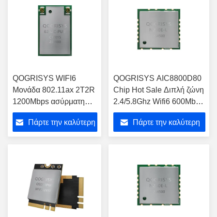
QOGRISYS WIFI6
QOGRISYS AIC8800D80
Μονάδα 802.11ax 2T2R
Chip Hot Sale Διπλή ζώνη
1200Mbps ασύρματη
2.4/5.8Ghz Wifi6 600Mbps
μονάδα wifi νέα μονάδα
1T1R Υποστήριξη USB
Πάρτε την καλύτερη
Πάρτε την καλύτερη
wifi6 6252C-PUB
Bt5.4 Μονάδα Wifi
τιμή
τιμή