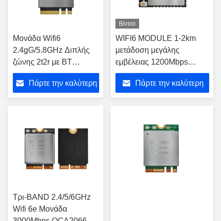
Βίντεο
Μονάδα Wifi6
WIFI6 MODULE 1-2km
2.4gG/5.8GHz Διπλής
μετάδοση μεγάλης
ζώνης 2t2r με BT
εμβέλειας 1200Mbps
1200mbps Μονάδα Wifi
διπλή ζώνη 2.4/5.8GHz
Πάρτε την καλύτερη
Πάρτε την καλύτερη
O9201PM
O9201UD υψηλής
ταχύτητας με BT
τιμή
τιμή
Τρι-BAND 2.4/5/6GHz
Wifi 6e Μονάδα
3000Mbps QCA2066