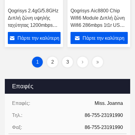
Qogrisys 2.4gG/5.8GHz
Qogrisys Aic8800 Chip
Διπλή ζώνη υψηλής
Wifi6 Module Διπλή ζώνη
ταχύτητας 1200mbps
Wifi6 286mbps 1t1r USB
Wifi6 O9201PM 2t2r Wifi
με Bt5.4 Wifi Module
Πάρτε την καλύτερη
Πάρτε την καλύτερη
Μοντέλο
τιμή
τιμή
1
2
3
Επαφές
Επαφές:
Miss. Joanna
Τηλ.:
86-755-23191990
Φαξ:
86-755-23191990