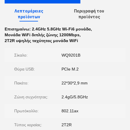
Λεπτομέρειες
Περιγραφή του
προϊόντων
προϊόντος
Επισημαίνω:
2.4GHz 5.8GHz Wi-Fi6 μονάδα
,
Μονάδα WiFi διπλής ζώνης 1200Mbps
,
2T2R υψηλής ταχύτητας μονάδα WiFi
Σίκαλο:
WQ9201B
Θύρα USB:
PCIe M.2
Πακέτο:
22*30*2,9 mm
Ζώνη συχνότητας:
2.4gG/5.8GHz
Πρωτόκολλο:
802.11ax
Τύπος κεραίας:
2T2R