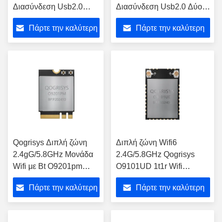
Διασύνδεση Usb2.0
Διασύνδεση Usb2.0 Δύο
Δυαδική ζώνη Μονάδα
ζώνη Μονάδα Wifi με Bt
Πάρτε την καλύτερη
Πάρτε την καλύτερη
Wifi με Bt
τιμή
τιμή
Qogrisys Διπλή ζώνη
Διπλή ζώνη Wifi6
2.4gG/5.8GHz Μονάδα
2.4G/5.8GHz Qogrisys
Wifi με Bt O9201pm
O9101UD 1t1r Wifi
Wifi6 PCIe M.2 Μεγάλη
Module Interface Usb2.0
Πάρτε την καλύτερη
Πάρτε την καλύτερη
ταχύτητα 1200mbps 2t2r
Module Wifi με Bt
Μονάδα Wifi
τιμή
τιμή