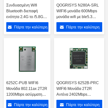
Συνδυασμένη Wifi
QOGRISYS N280A-SRL
Bluetooth διεπαφή
WIFI6 μονάδα 600Mbps
ενότητα 2.4G το /5.8G
μονάδα wifi με ble5.3
PCIE για τα παράθυρα
διεπαφή wifi 6 μουντλ
Πάρτε την καλύτερη
Πάρτε την καλύτερη
PC ταμπλετών
τιμή
τιμή
6252C-PUB WIFI6
QOGRISYS 6252B-PRC
Μονάδα 802.11ax 2T2R
WIFI6 Μονάδα 2T2R
1200Mbps ασύρματη
Αντένα 2402Mbps
μονάδα wifi QOGRISYS
Ταχύτητα 802.11ax wifi 6
Πάρτε την καλύτερη
Πάρτε την καλύτερη
νέα μονάδα wifi6
μονάδα