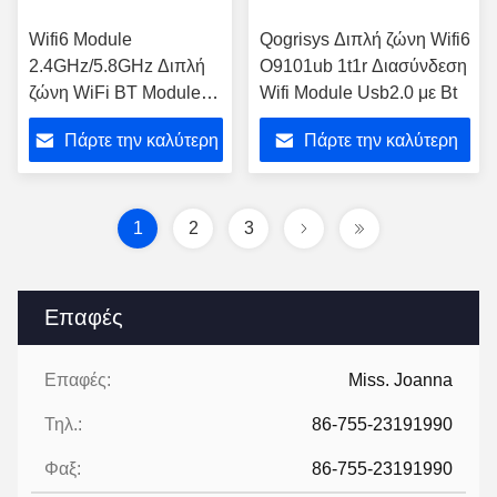
Wifi6 Module
Qogrisys Διπλή ζώνη Wifi6
2.4GHz/5.8GHz Διπλή
O9101ub 1t1r Διασύνδεση
ζώνη WiFi BT Module
Wifi Module Usb2.0 με Bt
2T2R BT5.2 1200mbps
Πάρτε την καλύτερη
Πάρτε την καλύτερη
διεπαφή SDIO3.0
τιμή
τιμή
1
2
3
Επαφές
Επαφές:
Miss. Joanna
Τηλ.:
86-755-23191990
Φαξ:
86-755-23191990