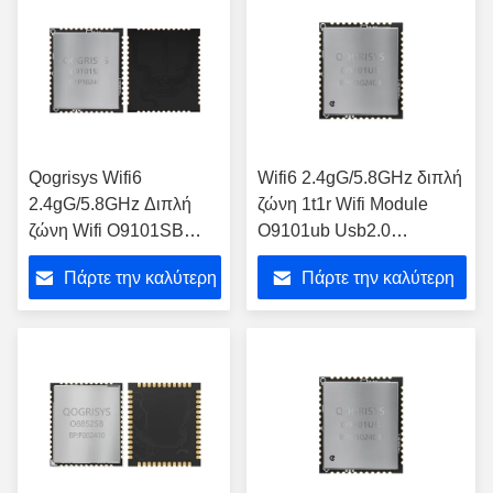
Qogrisys Wifi6
Wifi6 2.4gG/5.8GHz διπλή
2.4gG/5.8GHz Διπλή
ζώνη 1t1r Wifi Module
ζώνη Wifi O9101SB
O9101ub Usb2.0
1T1R Μεγάλη ταχύτητα
Διασύνδεση με BT5.3
Πάρτε την καλύτερη
Πάρτε την καλύτερη
600mbps με Bt 1t1r Wifi
Module
τιμή
τιμή