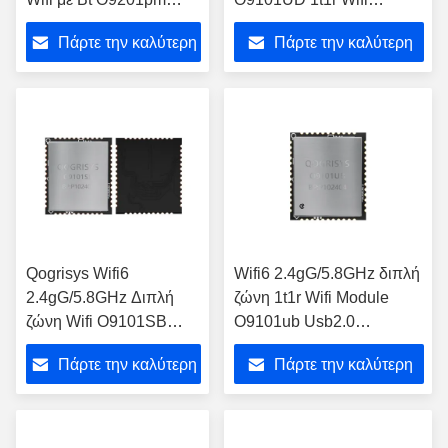
Wifi6 PCIe M.2 Μεγάλη
Module Interface Usb2.0
Πάρτε την καλύτερη
Πάρτε την καλύτερη
ταχύτητα 1200mbps 2t2r
Module Wifi με Bt
Μονάδα Wifi
τιμή
τιμή
Qogrisys Wifi6
Wifi6 2.4gG/5.8GHz διπλή
2.4gG/5.8GHz Διπλή
ζώνη 1t1r Wifi Module
ζώνη Wifi O9101SB
O9101ub Usb2.0
1T1R Μεγάλη ταχύτητα
Διασύνδεση με BT5.3
Πάρτε την καλύτερη
Πάρτε την καλύτερη
600mbps με Bt 1t1r Wifi
Module
τιμή
τιμή