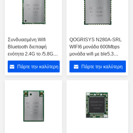
Συνδυασμένη Wifi
QOGRISYS N280A-SRL
Bluetooth διεπαφή
WIFI6 μονάδα 600Mbps
ενότητα 2.4G το /5.8G
μονάδα wifi με ble5.3
PCIE για τα παράθυρα
διεπαφή wifi 6 μουντλ
Πάρτε την καλύτερη
Πάρτε την καλύτερη
PC ταμπλετών
τιμή
τιμή