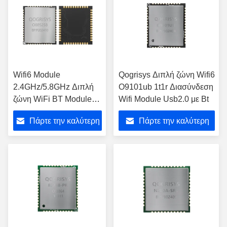
Wifi6 Module
Qogrisys Διπλή ζώνη Wifi6
2.4GHz/5.8GHz Διπλή
O9101ub 1t1r Διασύνδεση
ζώνη WiFi BT Module
Wifi Module Usb2.0 με Bt
2T2R BT5.2 1200mbps
Πάρτε την καλύτερη
Πάρτε την καλύτερη
διεπαφή SDIO3.0
τιμή
τιμή