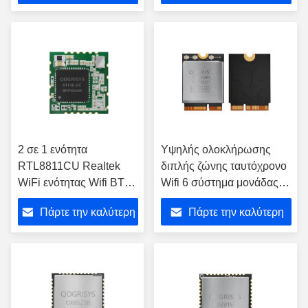
τιμή
τιμή
2 σε 1 ενότητα
Υψηλής ολοκλήρωσης
RTL8811CU Realtek
διπλής ζώνης ταυτόχρονο
WiFi ενότητας Wifi BT
Wifi 6 σύστημα μονάδας
για τον ελεγκτή Wlan
στο τσιπ Υποστήριξη
Πάρτε την καλύτερη
Πάρτε την καλύτερη
QCA2066
τιμή
τιμή