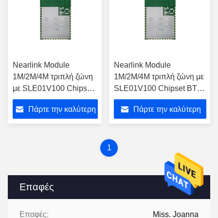
Nearlink Module
Nearlink Module
1M/2M/4M τριπλή ζώνη
1M/2M/4M τριπλή ζώνη με
με SLE01V100 Chipset
SLE01V100 Chipset BT
BT έκδοση
έκδοση Ble5.4+Sle1.0
Πάρτε την καλύτερη
Πάρτε την καλύτερη
Ble5.4+Sle1.0 Uart
Uart Διασύνδεση με 1t1r
Διασύνδεση με 1t1r
τιμή
τιμή
1
Επαφές
Επαφές:
Miss. Joanna