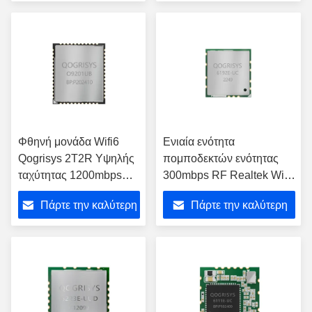
τιμή
τιμή
Φθηνή μονάδα Wifi6
Ενιαία ενότητα
Qogrisys 2T2R Υψηλής
πομποδεκτών ενότητας
ταχύτητας 1200mbps
300mbps RF Realtek WiFi
O9201ub Μονάδα που
κεραιών ζωνών 2x2 Mimo
Πάρτε την καλύτερη
Πάρτε την καλύτερη
χρησιμοποιείται σε
αποκωδικοποιητές
τιμή
τιμή
(STB)