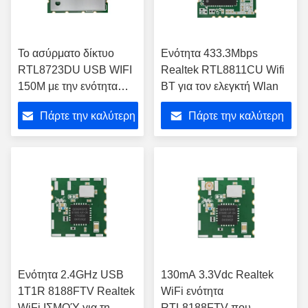
Το ασύρματο δίκτυο
Ενότητα 433.3Mbps
RTL8723DU USB WIFI
Realtek RTL8811CU Wifi
150M με την ενότητα
BT για τον ελεγκτή Wlan
Blutooth για Linux
Πάρτε την καλύτερη
Πάρτε την καλύτερη
κερδίζει αρρενωπό
τιμή
τιμή
Ενότητα 2.4GHz USB
130mA 3.3Vdc Realtek
1T1R 8188FTV Realtek
WiFi ενότητα
WiFi ΙΣΜΟΎ για τη
RTL8188FTV που