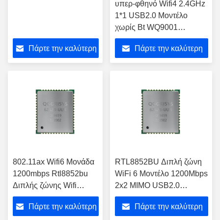
υπερ-φθηνό Wifi4 2.4GHz
1*1 USB2.0 Μοντέλο
χωρίς Bt WQ9001
CHIPSET Wifi O9001UE
Πάρτε την καλύτερη
Πάρτε την καλύτερη
Μοντέλο Wifi
τιμή
τιμή
802.11ax Wifi6 Μονάδα
RTL8852BU Διπλή ζώνη
1200mbps Rtl8852bu
WiFi 6 Μοντέλο 1200Mbps
Διπλής ζώνης Wifi
2x2 MIMO USB2.0
Μονάδες 2x2 Mimo USB
Συμφωνητική μονάδα wifi
Πάρτε την καλύτερη
Πάρτε την καλύτερη
2.0 με Bt5.2