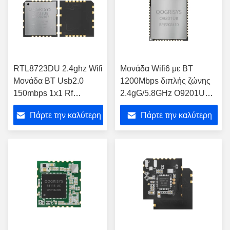
RTL8723DU 2.4ghz Wifi
Μονάδα Wifi6 με BT
Μονάδα BT Usb2.0
1200Mbps διπλής ζώνης
150mbps 1x1 Rf
2.4gG/5.8GHz O9201UB
Μονάδα δέκτη-
με πραγματικά
Πάρτε την καλύτερη
Πάρτε την καλύτερη
διαβιβαστή O8723UE
ανταγωνιστική τιμή
Μονάδα WIFI
ασύρματης μονάδας
τιμή
τιμή