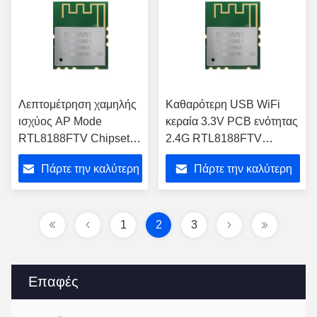
Λεπτομέτρηση χαμηλής
Καθαρότερη USB WiFi
ισχύος AP Mode
κεραία 3.3V PCB ενότητας
RTL8188FTV Chipset
2.4G RTL8188FTV
USB Realtek WiFi
ρομπότ
Πάρτε την καλύτερη
Πάρτε την καλύτερη
Module
τιμή
τιμή
1
2
3
Επαφές