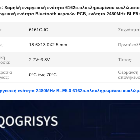
ω:
Χαμηλή ενεργειακή ενότητα 6162c-ολοκληρωμένου κυκλώματο
ργειακή ενότητα Bluetooth κεραιών PCB
,
ενότητα 2480MHz BLE5.0
τ:
6161C-IC
Συχνότητα
ς:
18.6X13.0X2.5 mm
Πρωτόκολλ
ική
2.7V~3.3V
Τύπος:
οσία:
ρασία
Θέρμανση
0°C έως 70°C
γίας:
αποθήκευσ
ργειακή ενότητα 2480MHz BLE5.0 6162c-ολοκληρωμένου κυκλώμ