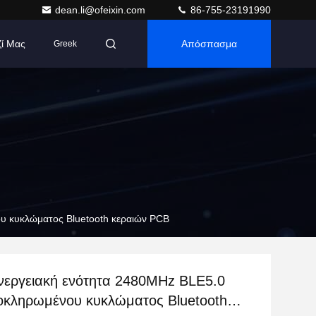
dean.li@ofeixin.com
86-755-23191990
ζί Μας
Απόσπασμα
Greek
υ κυκλώματος Bluetooth κεραιών PCB
νεργειακή ενότητα 2480MHz BLE5.0
οκληρωμένου κυκλώματος Bluetooth