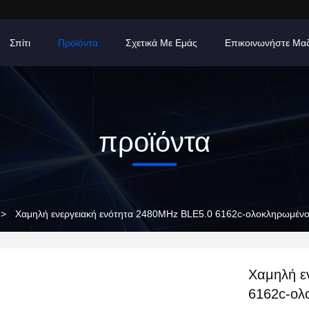
Σπίτι
Προϊόντα
Σχετικά Με Εμάς
Επικοινωνήστε Μα
προϊόντα
>
Χαμηλή ενεργειακή ενότητα 2480MHz BLE5.0 6162c-ολοκληρωμένο
Χαμηλή ε
6162c-ολ