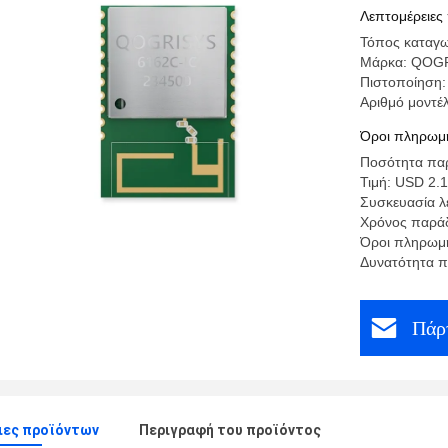
κεραιών 
Λεπτομέρειες
Τόπος καταγω
Μάρκα: QOG
Πιστοποίηση
Αριθμό μοντέ
Όροι πληρωμή
Ποσότητα παρ
Τιμή: USD 2.1
Συσκευασία λε
Χρόνος παράδ
Όροι πληρωμή
Δυνατότητα 
Πάρτ
ιες προϊόντων
Περιγραφή του προϊόντος