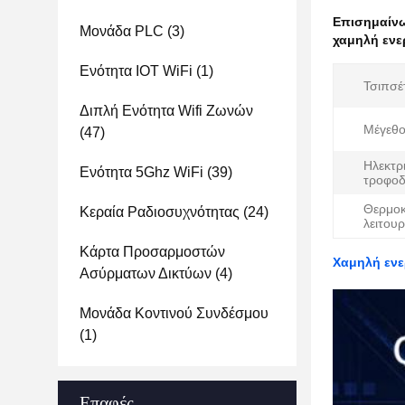
Επισημαίν
Μονάδα PLC
(3)
χαμηλή ενε
Ενότητα IOT WiFi
(1)
Τσιπσέ
Διπλή Ενότητα Wifi Ζωνών
Μέγεθο
(47)
Ηλεκτρ
Ενότητα 5Ghz WiFi
(39)
τροφοδ
Θερμοκ
Κεραία Ραδιοσυχνότητας
(24)
λειτουρ
Κάρτα Προσαρμοστών
Χαμηλή ενε
Ασύρματων Δικτύων
(4)
Μονάδα Κοντινού Συνδέσμου
(1)
Επαφές