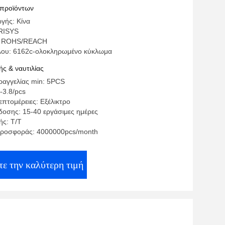
PCB
 προϊόντων
γής: Κίνα
RISYS
: ROHS/REACH
λου: 6162c-ολοκληρωμένο κύκλωμα
ς & ναυτιλίας
αγγελίας min: 5PCS
-3.8/pcs
πτομέρειες: Εξέλικτρο
οσης: 15-40 εργάσιμες ημέρες
ς: T/T
προσφοράς: 4000000pcs/month
ε την καλύτερη τιμή