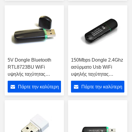
τιμή
τιμή
5V Dongle Bluetooth
150Mbps Dongle 2.4Ghz
RTL8723BU WiFi
ασύρματο Usb WiFi
υψηλής ταχύτητας
υψηλής ταχύτητας
παροχής ηλεκτρικού
Dongle μικρό μέγεθος
Πάρτε την καλύτερη
Πάρτε την καλύτερη
ρεύματος για το
αρρενωπό κιβώτιο TV
τιμή
τιμή