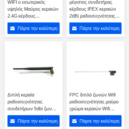
WIFI ο εσωτερικός
μέγιστος συνδετήρας
υψηλός Μαύρος κεραιών
κέρδους IPEX κεραιών
2.4G κέρδους
2dBi ραδιοσυχνότητας
πανκατευθυντικός
5.8G 2.4G για το PC
Πάρτε την καλύτερη
Πάρτε την καλύτερη
ενσωμάτωσε WiFi IPEX
ταμπλετών
τιμή
τιμή
Διπλή κεραία
FPC διπλό ζωνών Wifi
ραδιοσυχνότητας
ραδιοσυχνότητας μαύρο
συνδετήρων 5dbi ζωνών
χρώμα κεραιών Wifi
SMA
κέρδους κεραιών υψηλό
Πάρτε την καλύτερη
Πάρτε την καλύτερη