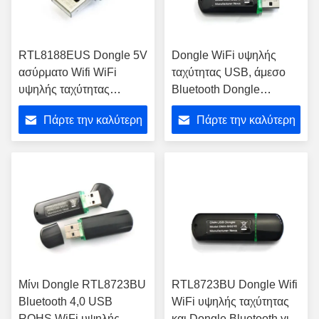
RTL8188EUS Dongle 5V
Dongle WiFi υψηλής
ασύρματο Wifi WiFi
ταχύτητας USB, άμεσο
υψηλής ταχύτητας
Bluetooth Dongle
Dongle με την
RTL8723BU Wifi για
Πάρτε την καλύτερη
Πάρτε την καλύτερη
ενσωματωμένη κεραία
αρρενωπό
τιμή
τιμή
Μίνι Dongle RTL8723BU
RTL8723BU Dongle Wifi
Bluetooth 4,0 USB
WiFi υψηλής ταχύτητας
ROHS WiFi υψηλής
και Dongle Bluetooth για