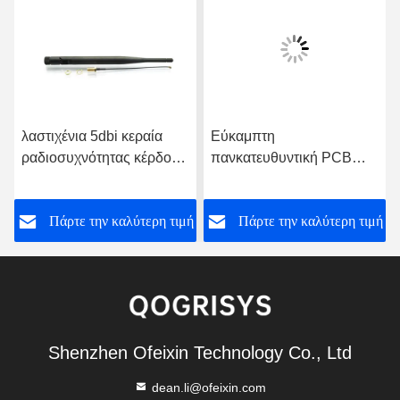
λαστιχένια 5dbi κεραία
Εύκαμπτη
ραδιοσυχνότητας κέρδους
πανκατευθυντική PCB
5ghz Wifi
2dBi διπλή ζωνών κεραία
PCB κεραιών σκληρή
ή
Πάρτε την καλύτερη τιμή
Πάρτε την καλύτερη τιμή
Shenzhen Ofeixin Technology Co., Ltd
dean.li@ofeixin.com