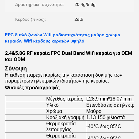
Δραστηριακή συχνότητα:
20,4g/5,8g
Κέρδος (πίκος):
2dBi
FPC διπλό ζωνών Wifi ραδιοσυχνότητας μαύρο χρώμα
κεραιών Wifi κέρδους κεραιών υψηλό
2.4&5.8G RF κεραία FPC Dual Band Wifi κεραία για OEM
και ODM
Σύνοψη
Η έκθεση παρέχει κυρίως την κατάσταση δοκιμής των
παραμέτρων ηλεκτρικών ιδιοτήτων της κεραίας.
Φυσικές προδιαγραφές
Μέγεθος κεραίας
L28,9 mm*18,07 mm
Υλικό
Επενδύσεις σε ηλεκτρικ
Χρώμα
Μαύρο
Κοαξιακή γραμμή
1.13 150 χιλιοστά
Θερμοκρασία
-40°C έως 85°C
λειτουργίας
Θερμοκρασία
-40°C έως 95°C