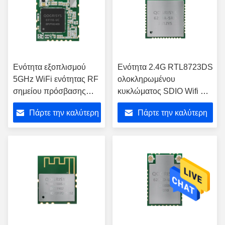
Ενότητα εξοπλισμού
Ενότητα 2.4G RTL8723DS
5GHz WiFi ενότητας RF
ολοκληρωμένου
σημείου πρόσβασης
κυκλώματος SDIO Wifi BT
RTL8821CS SDIO WiFi
Combo για τον ασύρματο
Πάρτε την καλύτερη
Πάρτε την καλύτερη
POS εκτυπωτή
τιμή
τιμή