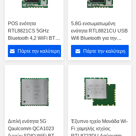
POS ενότητα
5.8G ενσωματωμένη
RTL8821CS 5GHz
ενότητα RTL8821CU USB
Bluetooth 4,2 WiFi BT
Wifi Bluetooth για την
εκτυπωτών αρχικός
ασύρματη τηλεοπτική
Πάρτε την καλύτερη
Πάρτε την καλύτερη
όρος 100%
συσκευή αποστολής
σημάτων δεκτών
τιμή
τιμή
Διπλή ενότητα 5G
Έξυπνο ηχείο Μονάδα Wi-
Qaulcomm QCA1023
Fi χαμηλής ισχύος
ζωνών SDIO WiFi BT
RTL8723DU Ασύρματη