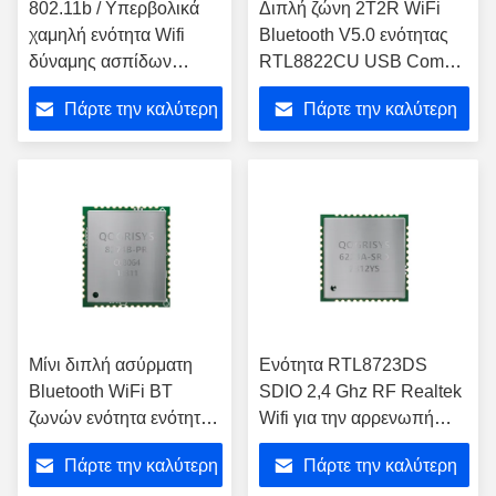
802.11b / Υπερβολικά
Διπλή ζώνη 2T2R WiFi
χαμηλή ενότητα Wifi
Bluetooth V5.0 ενότητας
δύναμης ασπίδων
RTL8822CU USB Combo
ενότητας Γ/Ν USB WiFi
Realtek WiFi BT
Πάρτε την καλύτερη
Πάρτε την καλύτερη
τιμή
τιμή
Μίνι διπλή ασύρματη
Ενότητα RTL8723DS
Bluetooth WiFi BT
SDIO 2,4 Ghz RF Realtek
ζωνών ενότητα ενότητας
Wifi για την αρρενωπή
5GHz QCA6174 PCIe
ταμπλέτα
Πάρτε την καλύτερη
Πάρτε την καλύτερη