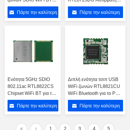
για το μετασχηματιστή
μονάδα USB 2,4 Ghz
Πάρτε την καλύτερη
Πάρτε την καλύτερη
τιμή
τιμή
Ενότητα 5GHz SDIO
Διπλή ενότητα τσιπ USB
802.11ac RTL8822CS
WiFi ζωνών RTL8821CU
Chipset WiFi BT για τον
WiFi Bluetooth για το PC
προβολέα Pico
ταμπλετών
Πάρτε την καλύτερη
Πάρτε την καλύτερη
τιμή
τιμή
1
2
3
4
5