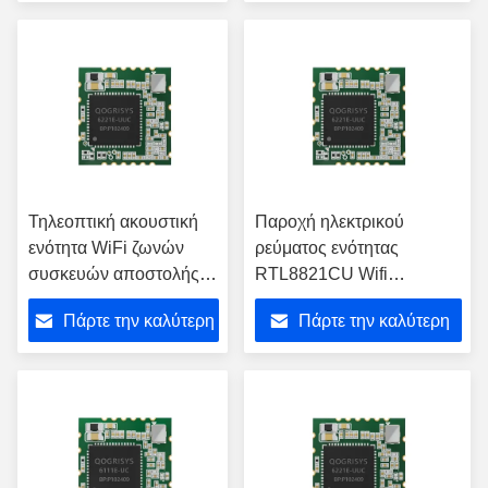
τιμή
τιμή
Τηλεοπτική ακουστική
Παροχή ηλεκτρικού
ενότητα WiFi ζωνών
ρεύματος ενότητας
συσκευών αποστολής
RTL8821CU Wifi
σημάτων USB διπλή με
Bluetooth διεπαφών USB
Πάρτε την καλύτερη
Πάρτε την καλύτερη
το τσιπ 5.8G
3.3V για το σύστημα
RTL8821CU
ασφαλείας
τιμή
τιμή