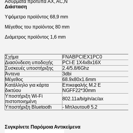
Ασύρματα πρότυπα AX, AC,N
Διάσταση
Υψόμετρο προϊόντος 68,9 mm
Μέγεθος του προϊόντος 80 mm
Διάμετρος προϊόντος 1,6 mm
Σχήμα
FNABPCIEX1PC0
Διασύνδεση υποδοχής
PCI-E 1X4x8x16X
Συσκευές υποστήριξης
2.4/5.8/6Ghz
Άντενα
3dbi
Μέγεθος
68.9x80x1.6mm
Κατάλληλο για κάρτα
Επικεφαλής M.2 E
δικτύου
NGFF22*30mm
Υποστήριξη Wi-Fi
802.11a/b/g/n/ac/ax
πιστοποιημένη
Υποστήριξη Bluetooth
- Μπλουτουθ 5.2
Συγκρίνετε Παρόμοια Αντικείμενα