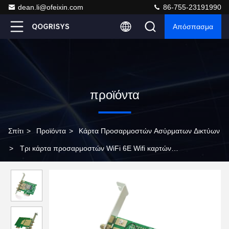
dean.li@ofeixin.com
86-755-23191990
Απόσπασμα
προϊόντα
Σπίτι
>
Προϊόντα
>
Κάρτα Προσαρμοστών Ασύρματων Δικτύων
>
Τρι κάρτα προσαρμοστών WiFi 6E Wifi καρτών
προσαρμοστών ασύρματων δικτύων του PCI Express ζωνών