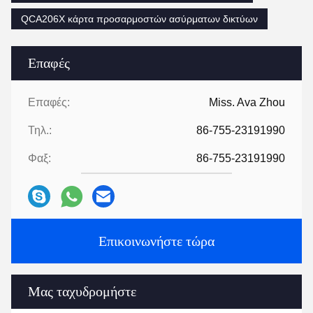
QCA206X κάρτα προσαρμοστών ασύρματων δικτύων
Επαφές
Επαφές:
Miss. Ava Zhou
Τηλ.:
86-755-23191990
Φαξ:
86-755-23191990
Επικοινωνήστε τώρα
Μας ταχυδρομήστε