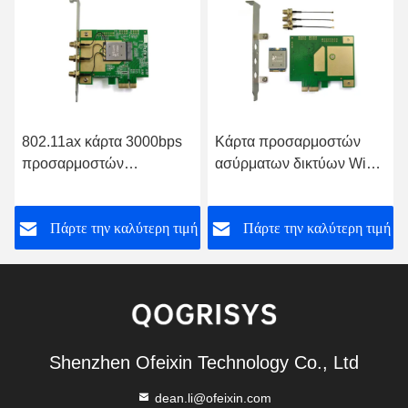
802.11ax κάρτα 3000bps
Κάρτα προσαρμοστών
προσαρμοστών
ασύρματων δικτύων WiFi
ασύρματων δικτύων με
6E QCA206X 3000Mbps
την ενότητα QCA206X
καρτών ασύρματων
Πάρτε την καλύτερη τιμή
Πάρτε την καλύτερη τιμή
Wifi
δικτύων BLE5.2 PCI Ε
Shenzhen Ofeixin Technology Co., Ltd
dean.li@ofeixin.com