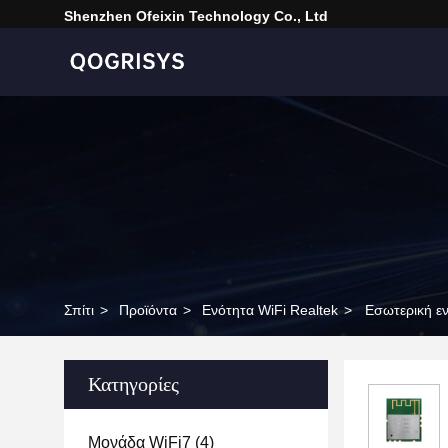
Shenzhen Ofeixin Technology Co., Ltd
Σπίτι
>
Προϊόντα
>
Ενότητα WiFi Realtek
>
Εσωτερική ε
Κατηγορίες
Μονάδα WiFi7
(4)