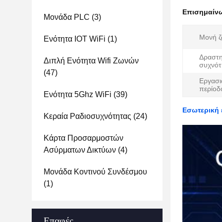
Επισημαίν
Μονάδα PLC
(3)
Μονή ζ
Ενότητα IOT WiFi
(1)
Δραστη
Διπλή Ενότητα Wifi Ζωνών
συχνότ
(47)
Εργασι
περίοδ
Ενότητα 5Ghz WiFi
(39)
Εσωτερική 
Κεραία Ραδιοσυχνότητας
(24)
Κάρτα Προσαρμοστών
Ασύρματων Δικτύων
(4)
Μονάδα Κοντινού Συνδέσμου
(1)
Επαφές