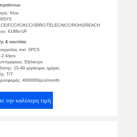
 προϊόντων
γής: Κίνα
RISYS
: CE/FCC/IC/KCC/SRRC/TELEC/NCC/ROHS/REACH
λου: 6188s-UF
ς & ναυτιλίας
αγγελίας min: 5PCS
-2.4/pcs
πτομέρειες: Εξέλικτρο
οσης: 15-40 εργάσιμες ημέρες
ς: T/T
προσφοράς: 4000000pcs/month
ε την καλύτερη τιμή