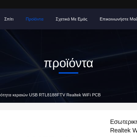
Σπίτι
Προϊόντα
Σχετικά Με Εμάς
Επικοινωνήστε Μα
προϊόντα
νότητα κεραιών USB RTL8188FTV Realtek WiFi PCB
Εσωτερικ
Realtek 