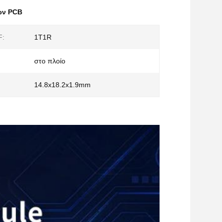
ιών PCB
F:
1T1R
στο πλοίο
14.8x18.2x1.9mm