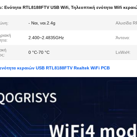
ω:
Ενότητα RTL8188FTV USB Wifi
,
Τηλεοπτική ενότητα Wifi κερα
ώνη:
- Ναι, ναι.2.4g
Αλυσίδα R
ριακή
2.400~2.4835GHz
Άντενα:
ητα:
ακή
0 °C-70 °C
LxWxH:
ος:
ενότητα κεραιών USB RTL8188FTV Realtek WiFi PCB