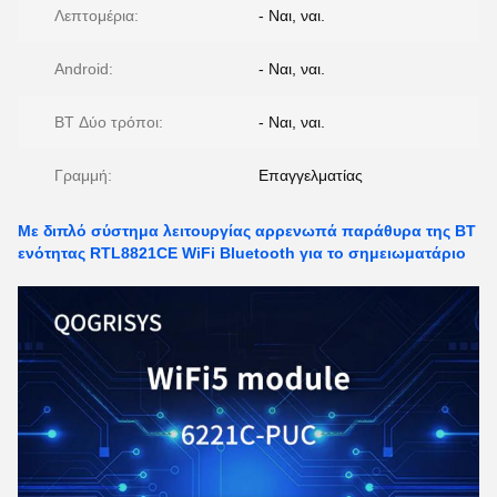
Λεπτομέρια:
- Ναι, ναι.
Android:
- Ναι, ναι.
BT Δύο τρόποι:
- Ναι, ναι.
Γραμμή:
Επαγγελματίας
Με διπλό σύστημα λειτουργίας αρρενωπά παράθυρα της BT
ενότητας RTL8821CE WiFi Bluetooth για το σημειωματάριο