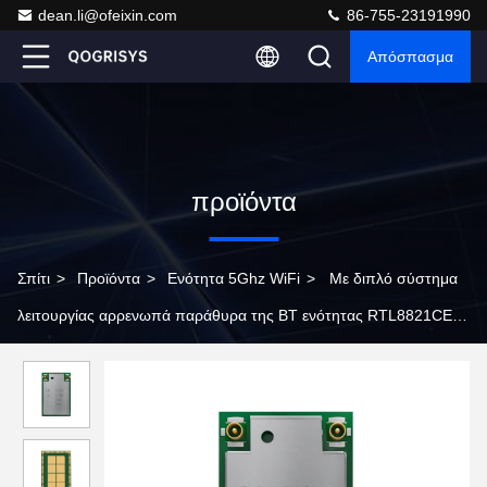
dean.li@ofeixin.com
86-755-23191990
Απόσπασμα
προϊόντα
Σπίτι
>
Προϊόντα
>
Ενότητα 5Ghz WiFi
>
Με διπλό σύστημα
λειτουργίας αρρενωπά παράθυρα της BT ενότητας RTL8821CE
WiFi Bluetooth για το σημειωματάριο