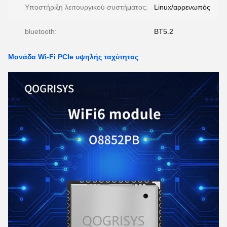
Υποστήριξη λειτουργικού συστήματος:
Linux/αρρενωπός
bluetooth:
BT5.2
Μονάδα Wi-Fi PCIe υψηλής ταχύτητας