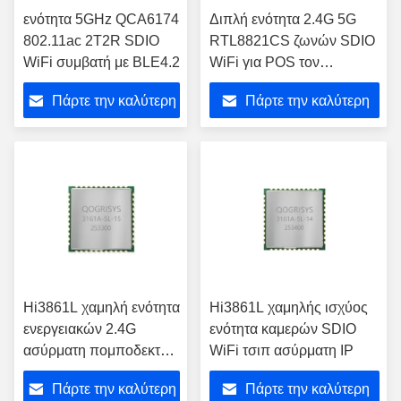
ενότητα 5GHz QCA6174
Διπλή ενότητα 2.4G 5G
802.11ac 2T2R SDIO
RTL8821CS ζωνών SDIO
WiFi συμβατή με BLE4.2
WiFi για POS τον
εκτυπωτή
Πάρτε την καλύτερη
Πάρτε την καλύτερη
τιμή
τιμή
Hi3861L χαμηλή ενότητα
Hi3861L χαμηλής ισχύος
ενεργειακών 2.4G
ενότητα καμερών SDIO
ασύρματη πομποδεκτών
WiFi τσιπ ασύρματη IP
SDIO WiFi για
Πάρτε την καλύτερη
Πάρτε την καλύτερη
τηλεοπτικό Doorbell