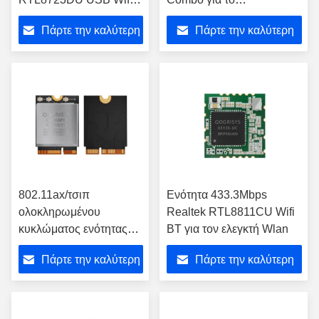
ενότητας της BT Combo
μετασχηματιστή
Πάρτε την καλύτερη
Πάρτε την καλύτερη
μικρής ακτινοβολίας
τιμή
τιμή
802.11ax/τσιπ
Ενότητα 433.3Mbps
ολοκληρωμένου
Realtek RTL8811CU Wifi
κυκλώματος ενότητας
BT για τον ελεγκτή Wlan
2T2R QCA2066
Πάρτε την καλύτερη
Πάρτε την καλύτερη
εναλλασσόμενου
ρεύματος/Α/Β/Γ/Ν Wifi
τιμή
τιμή
6E Bluetooth Combo