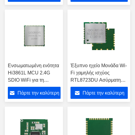
τιμή
τιμή
Ενσωματωμένη ενότητα
Έξυπνο ηχείο Μονάδα Wi-
Hi3861L MCU 2.4G
Fi χαμηλής ισχύος
SDIO WiFi για τη
RTL8723DU Ασύρματη
χαμηλής ισχύος
μονάδα USB 2,4 Ghz
Πάρτε την καλύτερη
Πάρτε την καλύτερη
τηλεοπτική μετάδοση
τιμή
τιμή