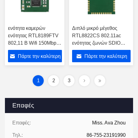
ενότητα καμερών
Διπλό μικρό μέγεθος
ενότητας RTL8189FTV
RTL8822CS 802.11ac
802,11 Β Wifi 150Mbps
ενότητας ζωνών SDIO
Realtek Wifi
WiFi για STB
Πάρτε την καλύτερη
Πάρτε την καλύτερη
τιμή
τιμή
1
2
3
Επαφές
Επαφές:
Miss. Ava Zhou
Τηλ.:
86-755-23191990