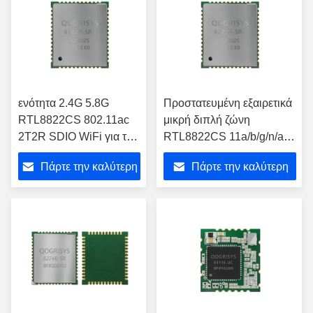
ενότητα 2.4G 5.8G
Προστατευμένη εξαιρετικά
RTL8822CS 802.11ac
μικρή διπλή ζώνη
2T2R SDIO WiFi για την
RTL8822CS 11a/b/g/n/ac
έξυπνη TV
Bluetooth 4,2 ενότητα
Πάρτε την καλύτερη
Πάρτε την καλύτερη
SDIO Wifi
τιμή
τιμή