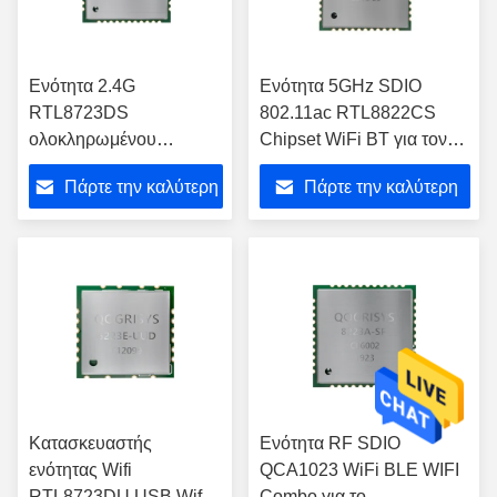
Ενότητα 2.4G
Ενότητα 5GHz SDIO
RTL8723DS
802.11ac RTL8822CS
ολοκληρωμένου
Chipset WiFi BT για τον
κυκλώματος SDIO Wifi
προβολέα Pico
Πάρτε την καλύτερη
Πάρτε την καλύτερη
BT Combo για τον
ασύρματο POS
τιμή
τιμή
εκτυπωτή
Κατασκευαστής
Ενότητα RF SDIO
ενότητας Wifi
QCA1023 WiFi BLE WIFI
RTL8723DU USB Wifi
Combo για το