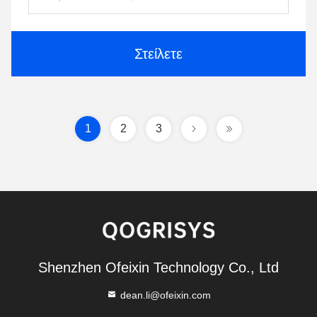
Στείλετε
1
2
3
Shenzhen Ofeixin Technology Co., Ltd
dean.li@ofeixin.com