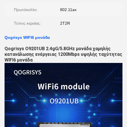
Πρωτόκολλο:
802.11ax
Τύπος κεραίας:
2T2R
Qogrisys WIFI6 μονάδα
Qogrisys O9201UB 2.4gG/5.8GHz μονάδα χαμηλής
κατανάλωσης ενέργειας 1200Mbps υψηλής ταχύτητας
WIFI6 μονάδα