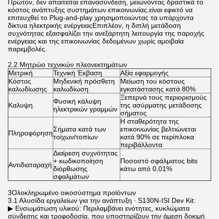
Πρώτον, δεν απαιτείται επανασύνδεση, μειώνοντας δραστικά το
κόστος ανάπτυξης συστημάτων επικοινωνίας.είναι εφικτό να
επιτευχθεί το Plug-and-play χρησιμοποιώντας τα υπάρχοντα
δίκτυα ηλεκτρικής ενέργειαςΕπιπλέον, η διπλή μετάδοση
συχνότητας εξασφαλίζει την ανεξάρτητη λειτουργία της παροχής
ενέργειας και της επικοινωνίας δεδομένων χωρίς αμοιβαία
παρεμβολές.
2.2 Μητρώο τεχνικών πλεονεκτημάτων
Μετρική
Τεχνική Έκβαση
Αξία εφαρμογής
Κόστος
Μηδενική πρόσθετη
Μείωση του κόστους
καλωδίωσης
καλωδίωση
εγκατάστασης κατά 80%
Ξεπερνά τους περιορισμούς
Φυσική κάλυψη
Καλυψη
της ασύρματης μετάδοσης
ηλεκτρικών γραμμών
σήματος
Η σταθερότητα της
Σήματα κατά των
επικοινωνίας βελτιώνεται
Πληροφόρηση
τοίχων/τοπίων
κατά 90% σε περίπλοκα
περιβάλλοντα
Διαίρεση συχνότητας
+ κωδικοποίηση
Ποσοστό σφάλματος bits
Αντιδιαταραχή
διόρθωσης
κάτω από 0,01%
σφαλμάτων
3Ολοκληρωμένο οικοσύστημα προϊόντων
3.1 Αλυσίδα εργαλείων για την ανάπτυξη ∙ S130N-ISI Dev Kit:
▶ Ενσωμάτωση υλικού: Περιλαμβάνει ενότητες, κυκλώματα
σύνδεσης και τροφοδοσία, που υποστηρίζουν την άμεση δοκιμή