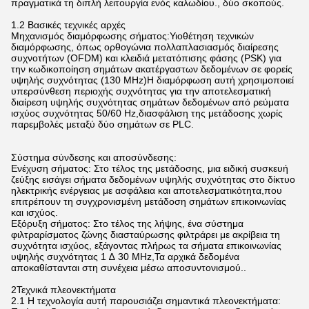
πραγματικά τη διπλή λειτουργία ενός καλωδίου., δύο σκοπούς.
1.2 Βασικές τεχνικές αρχές
Μηχανισμός διαμόρφωσης σήματος:Υιοθέτηση τεχνικών
διαμόρφωσης, όπως ορθογώνια πολλαπλασιασμός διαίρεσης
συχνοτήτων (OFDM) και κλειδιά μετατόπισης φάσης (PSK) για
την κωδικοποίηση σημάτων ακατέργαστων δεδομένων σε φορείς
υψηλής συχνότητας (130 MHz)Η διαμόρφωση αυτή χρησιμοποιεί
υπερσύνθεση περιοχής συχνότητας για την αποτελεσματική
διαίρεση υψηλής συχνότητας σημάτων δεδομένων από ρεύματα
ισχύος συχνότητας 50/60 Hz,διασφάλιση της μετάδοσης χωρίς
παρεμβολές μεταξύ δύο σημάτων σε PLC.
Σύστημα σύνδεσης και αποσύνδεσης:
Ενέχυση σήματος: Στο τέλος της μετάδοσης, μια ειδική συσκευή
ζεύξης εισάγει σήματα δεδομένων υψηλής συχνότητας στο δίκτυο
ηλεκτρικής ενέργειας με ασφάλεια και αποτελεσματικότητα,που
επιτρέπουν τη συγχρονισμένη μετάδοση σημάτων επικοινωνίας
και ισχύος.
Εξόρυξη σήματος: Στο τέλος της λήψης, ένα σύστημα
φιλτραρίσματος ζώνης διασταύρωσης φιλτράρει με ακρίβεια τη
συχνότητα ισχύος, εξάγοντας πλήρως τα σήματα επικοινωνίας
υψηλής συχνότητας 1 ∆ 30 MHz,Τα αρχικά δεδομένα
αποκαθίστανται στη συνέχεια μέσω αποσυντονισμού..
2Τεχνικά πλεονεκτήματα
2.1 Η τεχνολογία αυτή παρουσιάζει σημαντικά πλεονεκτήματα: