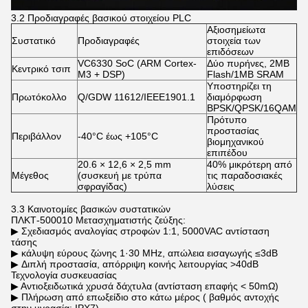
3.2 Προδιαγραφές βασικού στοιχείου PLC
Αξιοσημείωτα
Συστατικό
Προδιαγραφές
στοιχεία των
επιδόσεων
VC6330 SoC (ARM Cortex-
Δύο πυρήνες, 2MB
Κεντρικό τσιπ
M3 + DSP)
Flash/1MB SRAM
Υποστηρίζει τη
Πρωτόκολλο
Q/GDW 11612/IEEE1901.1
διαμόρφωση
BPSK/QPSK/16QAM
Πρότυπο
προστασίας
Περιβάλλον
-40°C έως +105°C
βιομηχανικού
επιπέδου
20.6 × 12,6 × 2,5 mm
40% μικρότερη από
Μέγεθος
(συσκευή με τρύπα
τις παραδοσιακές
σφραγίδας)
λύσεις
3.3 Καινοτομίες βασικών συστατικών
ΠΛΚΤ-500010 Μετασχηματιστής ζεύξης:
▶ Σχεδιασμός αναλογίας στροφών 1:1, 5000VAC αντίσταση
τάσης
▶ κάλυψη εύρους ζώνης 1·30 MHz, απώλεια εισαγωγής ≤3dB
▶ Διπλή προστασία, απόρριψη κοινής λειτουργίας >40dB
Τεχνολογία συσκευασίας
▶ Αντιοξειδωτικά χρυσά δάχτυλα (αντίσταση επαφής < 50mΩ)
▶ Πλήρωση από επωξείδιο στο κάτω μέρος ( βαθμός αντοχής