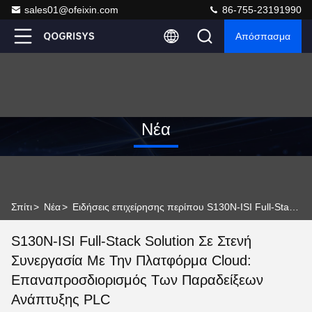
sales01@ofeixin.com
86-755-23191990
Απόσπασμα
Νέα
Σπίτι
>
Νέα
>
Ειδήσεις επιχείρησης περίπου S130N-ISI Full-Stack Solution σε στενή συνεργασία με την πλατφόρμα cloud: επαναπροσδιορισμός των παραδείξεων ανάπτυξης PLC
S130N-ISI Full-Stack Solution Σε Στενή
Συνεργασία Με Την Πλατφόρμα Cloud:
Επαναπροσδιορισμός Των Παραδείξεων
Ανάπτυξης PLC