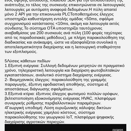
ενός υψηλής απόδοσης πλαισίου SDK για την απλούστευση της
ανάπτυξης,το τέλος της συσκευής επικεντρώνεται σε λειτουργικές
λειτουργίες με αυτόματη αναφορά δεδομένων.Η πύλη απαιτεί
μόνο 2 API για την επικοινωνία PLCΤοποθετημένος έλεγχος
υποστηρίζει καθυστέρηση εντολής ομάδας <50ms, σφάλμα
συγχρονισμού κατάστασης <10ms, ακόμη και λειτουργία εκτός
σύνδεσης.Το σύστημα OTA υποστηρίζει ταυτόχρονες
αναβαθμίσεις για 200 συσκευές ανά πύλη (100 φορές ταχύτερες
από τις παραδοσιακές μεθόδους), με πλήρη παρακολούθηση της
διαδικασίας και ανάκαμψη, ώστε να εξασφαλίζεται συνολικά η
αποτελεσματικότητα διαχείρισης και η λειτουργική σταθερότητα
των εξοπλισμούς.
5Λύσεις κάθετων πεδίων
1.Εξυπνή ενέργεια: Συλλογή δεδομένων μετρητών σε πραγματικό
χρόνο, τηλεχειριστική λειτουργία και διαχείριση φωτοβολταϊκών
εγκαταστάσεων, αναλυτικό σύστημα διαχείρισης ενέργειας.
2- Βιομηχανικός έλεγχος: παρακολούθηση της γραμμής
παραγωγής, έξυπνη εφοδιαστική αποθήκης, σύστημα εξ
αποστάσεως διάγνωσης σφαλμάτων.
3.Εξυπνά κτίρια: έξυπνος έλεγχος φωτισμού πολλών ορόφων,
βελτιστοποίηση εξοικονόμησης ενέργειας HVAC, πλατφόρμα
συνεργικής ρύθμισης περιβαλλοντικών παραμέτρων.
4Γεωργική υποδομή: Λύση ευρυζωνικής κάλυψης δικτύων
ηλεκτρικής ενέργειας χαμηλού κόστους, σύστημα
παρακολούθησης του γεωργικού IoT, πλατφόρμα ψηφιακής
διαχείρισης αγροτικών περιοχών.