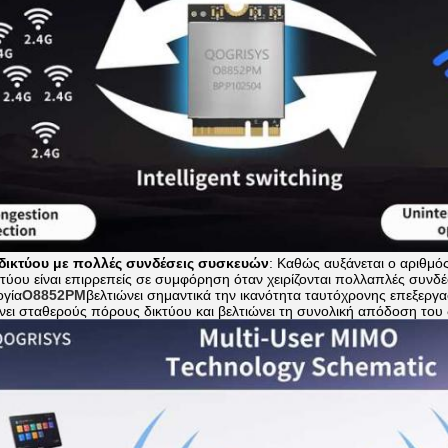
δικτύου με πολλές συνδέσεις συσκευών
: Καθώς αυξάνεται ο αριθμό
κτύου είναι επιρρεπείς σε συμφόρηση όταν χειρίζονται πολλαπλές συνδέ
ογία
Ο8852PM
βελτιώνει σημαντικά την ικανότητα ταυτόχρονης επεξεργα
ει σταθερούς πόρους δικτύου και βελτιώνει τη συνολική απόδοση του 