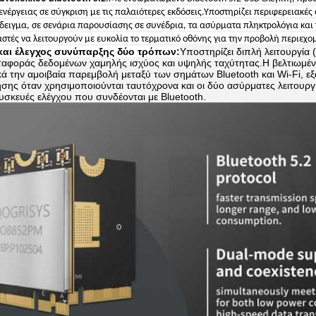
νέργειας σε σύγκριση με τις παλαιότερες εκδόσεις.Υποστηρίζει περιφερειακές 
δειγμα, σε σενάρια παρουσίασης σε συνέδρια, τα ασύρματα πληκτρολόγια και
στές να λειτουργούν με ευκολία το τερματικό οθόνης για την προβολή περιεχο
και έλεγχος συνύπαρξης δύο τρόπων:
Υποστηρίζει διπλή λειτουργία 
ταφοράς δεδομένων χαμηλής ισχύος και υψηλής ταχύτητας.Η βελτιωμέν
ά την αμοιβαία παρεμβολή μεταξύ των σημάτων Bluetooth και Wi-Fi, ε
σης όταν χρησιμοποιούνται ταυτόχρονα και οι δύο ασύρματες λειτουργί
υσκευές ελέγχου που συνδέονται με Bluetooth.