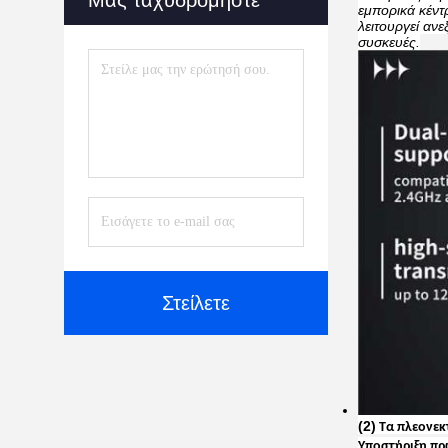
Μας ταχυδρομήστε
εμπορικά κέντρ
λειτουργεί αν
συσκευές.
Στείλετε
(2)
Τα πλεονεκ
Υποστήριξη πρ