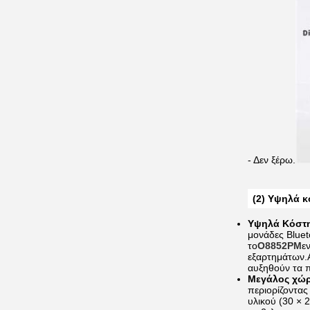
- Δεν ξέρω.
(2) Υψηλά 
Υψηλά Κόστ
μονάδες Bluet
το
Ο8852PM
ε
εξαρτημάτων.Α
αυξηθούν τα π
Μεγάλος χώρ
περιορίζοντας
υλικού (30 × 