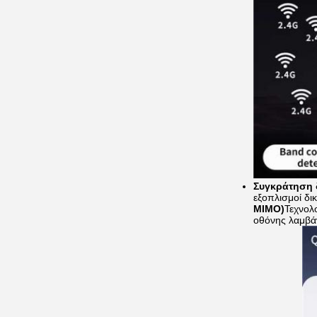
Συγκράτηση 
εξοπλισμοί δι
MIMO)
Τεχνολ
οθόνης λαμβάν