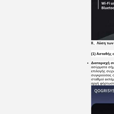
ΙΙ
、
Λύση των
(1) Ασταθής 
Διαταραχή σ
ασύρματα σήμ
επιλογής συχν
συγκρούσεις σ
σταθμοί εκπέμ
αργή φόρτωση