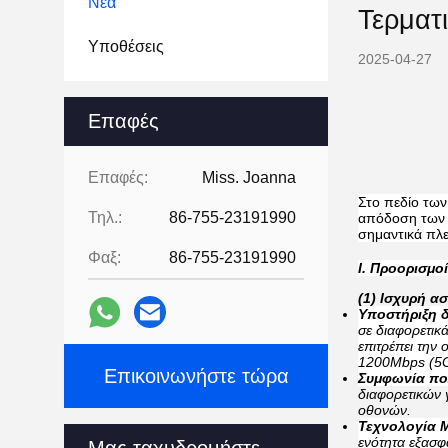
Νέα
Τερματ
Υποθέσεις
2025-04-27
Επαφές
Επαφές:
Miss. Joanna
Στο πεδίο των
Τηλ.:
86-755-23191990
απόδοση των σ
σημαντικά πλε
Φαξ:
86-755-23191990
Ι. Προορισμοί
(1) Ισχυρή α
Υποστήριξη δ
σε διαφορετικ
επιτρέπει την
1200Mbps (5G
Επικοινωνήστε τώρα
Συμφωνία π
διαφορετικών 
οθονών.
Τεχνολογία 
ενότητα εξασφ