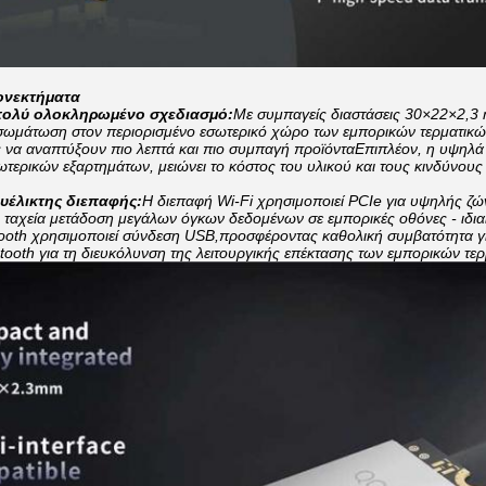
ονεκτήματα
 πολύ ολοκληρωμένο σχεδιασμό:
Με συμπαγείς διαστάσεις 30×22×2,3 
σωμάτωση στον περιορισμένο εσωτερικό χώρο των εμπορικών τερματικώ
 να αναπτύξουν πιο λεπτά και πιο συμπαγή προϊόνταΕπιπλέον, η υψηλά 
ωτερικών εξαρτημάτων, μειώνει το κόστος του υλικού και τους κινδύνους 
υέλικτης διεπαφής:
Η διεπαφή Wi-Fi χρησιμοποιεί PCIe για υψηλής ζ
ην ταχεία μετάδοση μεγάλων όγκων δεδομένων σε εμπορικές οθόνες - ιδια
ooth χρησιμοποιεί σύνδεση USB,προσφέροντας καθολική συμβατότητα γ
tooth για τη διευκόλυνση της λειτουργικής επέκτασης των εμπορικών τε