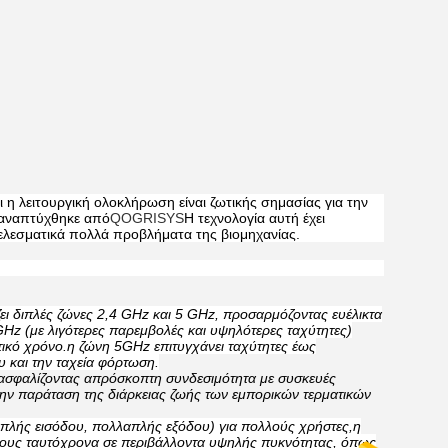
η λειτουργική ολοκλήρωση είναι ζωτικής σημασίας για την
 αναπτύχθηκε από
QOGRISYS
Η τεχνολογία αυτή έχει
τελεσματικά πολλά προβλήματα της βιομηχανίας.
ει διπλές ζώνες 2,4 GHz και 5 GHz, προσαρμόζοντας ευέλικτα
GHz (με λιγότερες παρεμβολές και υψηλότερες ταχύτητες)
ικό χρόνο.η ζώνη 5GHz επιτυγχάνει ταχύτητες έως
και την ταχεία φόρτωση.
εξασφαλίζοντας απρόσκοπτη συνδεσιμότητα με συσκευές
ην παράταση της διάρκειας ζωής των εμπορικών τερματικών
πλής εισόδου, πολλαπλής εξόδου) για πολλούς χρήστες,η
όνους ταυτόχρονα σε περιβάλλοντα υψηλής πυκνότητας, όπως