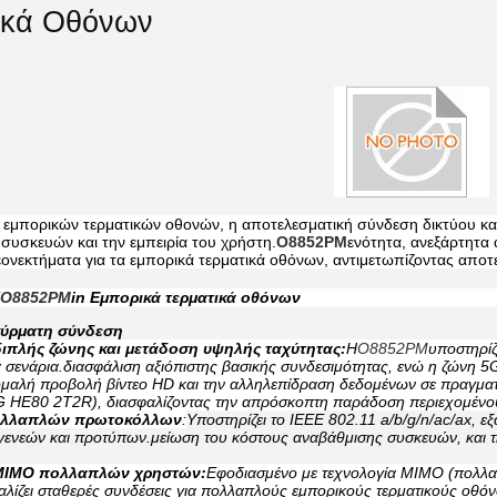
ικά Οθόνων
 εμπορικών τερματικών οθονών, η αποτελεσματική σύνδεση δικτύου και 
υσκευών και την εμπειρία του χρήστη.
Ο8852PM
ενότητα, ανεξάρτητα
ονεκτήματα για τα εμπορικά τερματικά οθόνων, αντιμετωπίζοντας απο
Ο8852PM
in Εμπορικά τερματικά οθόνων
σύρματη σύνδεση
ιπλής ζώνης και μετάδοση υψηλής ταχύτητας:
Η
Ο8852PM
υποστηρίζ
ά σενάρια.διασφάλιση αξιόπιστης βασικής συνδεσιμότητας, ενώ η ζώνη 5
 ομαλή προβολή βίντεο HD και την αλληλεπίδραση δεδομένων σε πραγματ
 HE80 2T2R), διασφαλίζοντας την απρόσκοπτη παράδοση περιεχομένου 
ολλαπλών πρωτοκόλλων
:
Υποστηρίζει το IEEE 802.11 a/b/g/n/ac/ax, 
γενεών και προτύπων.μείωση του κόστους αναβάθμισης συσκευών, και τ
MIMO πολλαπλών χρηστών:
Εφοδιασμένο με τεχνολογία MIMO (πολλα
αλίζει σταθερές συνδέσεις για πολλαπλούς εμπορικούς τερματικούς οθ