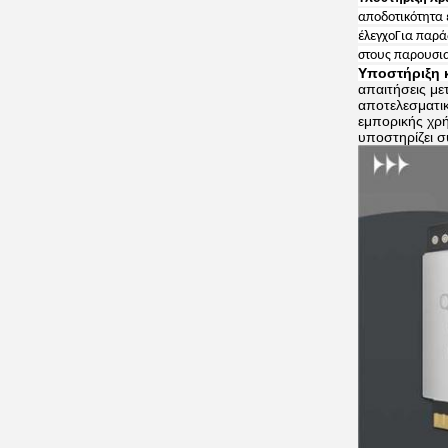
αποδοτικότητα ε
έλεγχοΓια παρά
στους παρουσια
Υποστήριξη 
απαιτήσεις με
αποτελεσματικ
εμπορικής χρή
υποστηρίζει σ