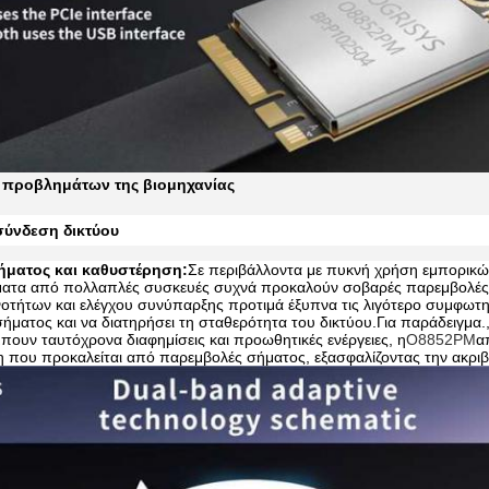
 προβλημάτων της βιομηχανίας
σύνδεση δικτύου
ήματος και καθυστέρηση:
Σε περιβάλλοντα με πυκνή χρήση εμπορικών
ατα από πολλαπλές συσκευές συχνά προκαλούν σοβαρές παρεμβολές
οτήτων και ελέγχου συνύπαρξης προτιμά έξυπνα τις λιγότερο συμφωτημ
ήματος και να διατηρήσει τη σταθερότητα του δικτύου.Για παράδειγμα.
πουν ταυτόχρονα διαφημίσεις και προωθητικές ενέργειες, η
Ο8852PM
α
 που προκαλείται από παρεμβολές σήματος, εξασφαλίζοντας την ακριβ