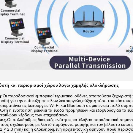
κόστη και περιορισμοί χώρου λόγω χαμηλής ολοκλήρωσης
η:
Οι παραδοσιακοί εμπορικοί τερματικοί οθόνες απαιτούσαν ξεχωριστή
ooth) για την επίτευξη ποικίλων λειτουργιών,αύξηση τόσο του κόστου
νσωματώνει τις λειτουργίες Wi-Fi και Bluetooth σε μια ενιαία πολύ συ
υτή η ενοποίηση μειώνει τα έξοδα προμηθειών και εξορθολογίζει τα 
εριθώρια κέρδους των επιχειρήσεων.
ος:
Οι πολυάριθμες διακριτές ενότητες κατέλαβαν παραδοσιακά σημαντ
 τους σχεδιασμούς με λεπτό παράγοντα μορφής και τον βέλτιστο εσωτε
22 × 2,3 mm) και η ολοκληρωμένη αρχιτεκτονική αφήνουν πολύ περισσ