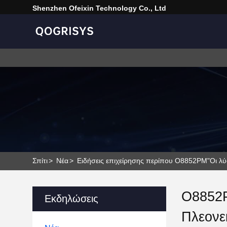
Shenzhen Ofeixin Technology Co., Ltd
Σπίτι
>
Νέα
>
Ειδήσεις επιχείρησης περίπου Ο8852PM"Οι λύ
Ο8852P
Εκδηλώσεις
Πλεονε