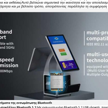
α και εκθέσειςΑυτό βελτιώνει σημαντικά την ικανότητα και την αποτελεσμ
εξάρτητα και με βέλτιστο τρόπο, αποτρέποντας παράλληλα τη συμφόρηση
τήματα της ενσωμάτωσης Bluetooth
ωτοκόλλου Bluetooth 5.2
:
Με ενσωματωμένο Bluetooth 5.2 USB ελεγκτή, προσ