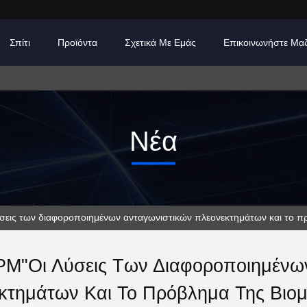
Σπίτι
Προϊόντα
Σχετικά Με Εμάς
Επικοινωνήστε Μα
Νέα
σεις των διαφοροποιημένων ανταγωνιστικών πλεονεκτημάτων και το πρ
M"Οι Λύσεις Των Διαφοροποιημένω
κτημάτων Και Το Πρόβλημα Της Βιομ