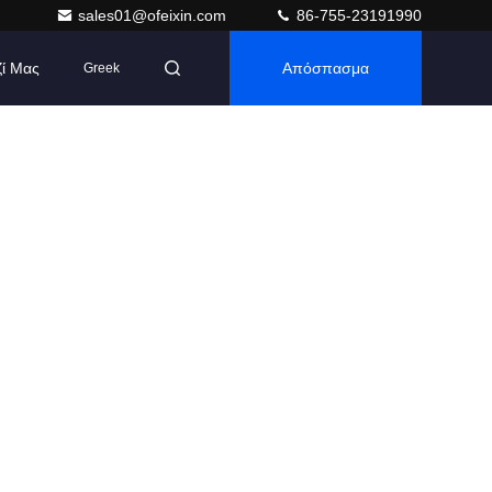
sales01@ofeixin.com
86-755-23191990
ζί Μας
Απόσπασμα
Greek